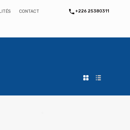
+226 25380311
LITÉS
ITES
SOUSCRIPTION
CONTACT
ACTUALITÉS
CONTACT