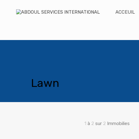
ACCEUIL
Lawn
1
à
2
sur
2
Immobilies