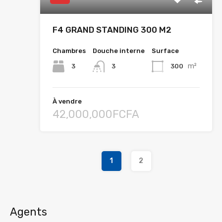
F4 GRAND STANDING 300 M2
Chambres
Douche interne
Surface
m²
3
300
3
À vendre
42,000,000FCFA
1
2
Agents